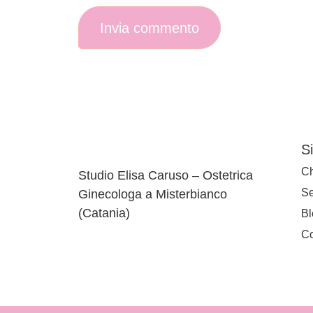
S
Ch
Studio Elisa Caruso – Ostetrica
Se
Ginecologa a Misterbianco
(Catania)
Bl
Co