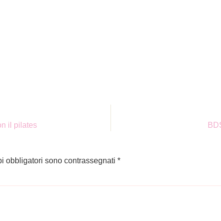
 il pilates
BDS
pi obbligatori sono contrassegnati
*