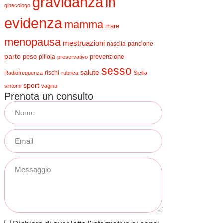
gravidanza
in
ginecologo
evidenza
mamma
mare
menopausa
mestruazioni
nascita
pancione
parto
peso
prevenzione
pillola
preservativo
sesso
salute
rischi
Radiofrequenza
rubrica
Sicilia
sport
sintomi
vagina
Prenota un consulto