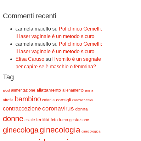
Commenti recenti
carmela maiello
su
Policlinico Gemelli:
il laser vaginale è un metodo sicuro
carmela maiello
su
Policlinico Gemelli:
il laser vaginale è un metodo sicuro
Elisa Caruso
su
Il vomito è un segnale
per capire se è maschio o femmina?
Tag
allattamento
alimentazione
allenamento
alcol
ansia
bambino
consigli
atrofia
catania
contraccettivi
contraccezione
coronavirus
donna
donne
fertilità
feto
fumo
estate
gestazione
ginecologia
ginecologa
ginecologica