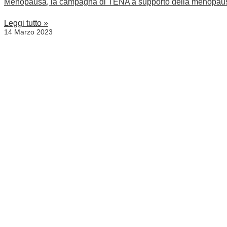
Menopausa, la campagna di TENA a supporto della menopau
Leggi tutto »
14 Marzo 2023