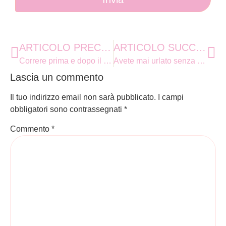
ARTICOLO PRECEDENTE
ARTICOLO SUCCESSIVO
Correre prima e dopo il parto allontana la depressione
Avete mai urlato senza motivo prima del ciclo? Potrebbe essere la disforia premestruale
Lascia un commento
Il tuo indirizzo email non sarà pubblicato.
I campi
obbligatori sono contrassegnati
*
Commento
*