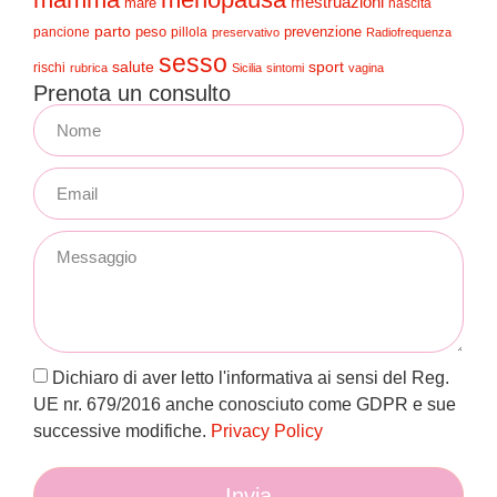
mestruazioni
mare
nascita
parto
peso
prevenzione
pancione
pillola
preservativo
Radiofrequenza
sesso
salute
sport
rischi
rubrica
Sicilia
sintomi
vagina
Prenota un consulto
Dichiaro di aver letto l'informativa ai sensi del Reg.
UE nr. 679/2016 anche conosciuto come GDPR e sue
successive modifiche.
Privacy Policy
Invia