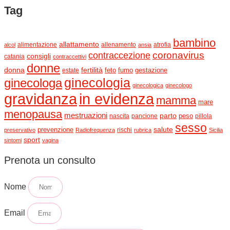
Tag
bambino
allattamento
alimentazione
allenamento
atrofia
alcol
ansia
contraccezione
coronavirus
consigli
catania
contraccettivi
donne
donna
fertilità
feto
fumo
estate
gestazione
ginecologia
ginecologa
ginecologica
ginecologo
gravidanza
in evidenza
mamma
mare
menopausa
mestruazioni
parto
peso
nascita
pancione
pillola
sesso
salute
prevenzione
rischi
preservativo
Radiofrequenza
rubrica
Sicilia
sport
sintomi
vagina
Prenota un consulto
Nome
Email