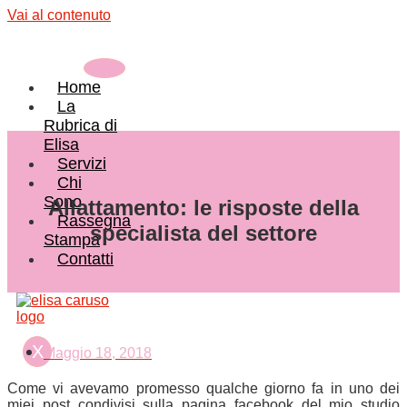
Vai al contenuto
Home
La
Rubrica di
Elisa
Servizi
Chi
Sono
Allattamento: le risposte della
Rassegna
specialista del settore
Stampa
Contatti
X
Maggio 18, 2018
Come vi avevamo promesso qualche giorno fa in uno dei
miei post condivisi sulla pagina facebook del mio studio