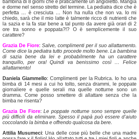
bambina di 8 giorni che è praticamente un angioletto. Mangia
e dorme nel senso stretto del termine. La pediatra dice che è
perfetta … è cresciuta … Non ha nulla che non va. Io mi
chiedo, sarà che il mio latte è talmente ricco di nutrienti che
la sazia e la fa star bene a tal punto da avere già orari di 2
ore tra sonno e poppata?!? O è semplicemente il suo
carattere?
Grazia De Fiore
:
Salve, complimenti per il suo allattamento.
Come dice la pediatra tutto procede molto bene. La bambina
di sazia bene da lei e probabilmente ha un carattere
tranquillo, per ora! Quindi va benissimo così … Felice
allattamento!
Daniela Giammello
: Complimenti per la Rubrica. Io ho una
bimba di 14 mesi a cui ho tolto, senza drammi, le poppate
giornaliere e quelle serali ma quelle notturne sono un
dramma. Come posso smettere di allattare senza che la
bimba ne risenta?
Grazia De Fiore
:
Le poppate notturne sono sempre quelle
più difficili da eliminare. Spesso il papà può essere d’aiuto
coccolando la bimba e offrendo qualcosa da bere.
Attilia Musumeci
: Una delle cose più belle che una madre
possa fare x il figlio! Ho allattato tutti e tre i miei figli e anche