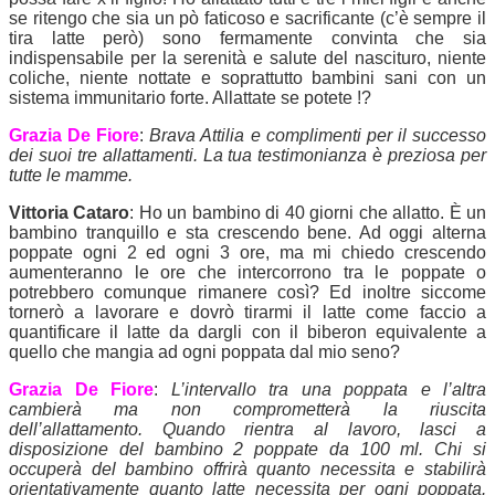
se ritengo che sia un pò faticoso e sacrificante (c’è sempre il
tira latte però) sono fermamente convinta che sia
indispensabile per la serenità e salute del nascituro, niente
coliche, niente nottate e soprattutto bambini sani con un
sistema immunitario forte. Allattate se potete !?
Grazia De Fiore
:
Brava Attilia e complimenti per il successo
dei suoi tre allattamenti. La tua testimonianza è preziosa per
tutte le mamme.
Vittoria Cataro
: Ho un bambino di 40 giorni che allatto. È un
bambino tranquillo e sta crescendo bene. Ad oggi alterna
poppate ogni 2 ed ogni 3 ore, ma mi chiedo crescendo
aumenteranno le ore che intercorrono tra le poppate o
potrebbero comunque rimanere così? Ed inoltre siccome
tornerò a lavorare e dovrò tirarmi il latte come faccio a
quantificare il latte da dargli con il biberon equivalente a
quello che mangia ad ogni poppata dal mio seno?
Grazia De Fiore
:
L’intervallo tra una poppata e l’altra
cambierà ma non comprometterà la riuscita
dell’allattamento. Quando rientra al lavoro, lasci a
disposizione del bambino 2 poppate da 100 ml. Chi si
occuperà del bambino offrirà quanto necessita e stabilirà
orientativamente quanto latte necessita per ogni poppata.