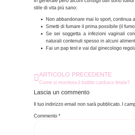
In generale però alcuni consigli utili sono vali
stile di vita più sano:
Non abbandonare mai lo sport, continua a
Smetti di fumare il prima possibile (il fum
Se sei soggetta a infezioni vaginali co
naturali contenuti spesso in alcuni aliment
Fai un pap test e vai dal ginecologo rego
ARTICOLO PRECEDENTE
Come si monitora il battito cardiaco fetale?
Lascia un commento
Il tuo indirizzo email non sarà pubblicato.
I cam
Commento
*