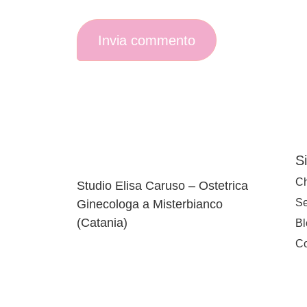
S
Ch
Studio Elisa Caruso – Ostetrica
Se
Ginecologa a Misterbianco
(Catania)
Bl
Co