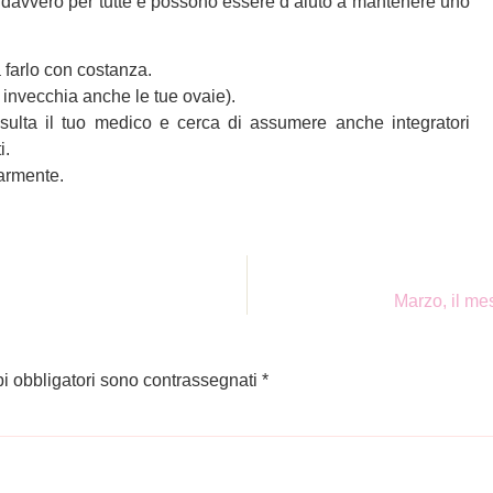
di davvero per tutte e possono essere d’aiuto a mantenere uno
 farlo con costanza.
o invecchia anche le tue ovaie).
nsulta il tuo medico e cerca di assumere anche integratori
i.
larmente.
Marzo, il me
pi obbligatori sono contrassegnati
*