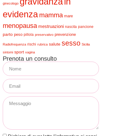
gravidanza
in
ginecologo
evidenza
mamma
mare
menopausa
mestruazioni
nascita
pancione
parto
peso
prevenzione
pillola
preservativo
sesso
salute
rischi
Radiofrequenza
rubrica
Sicilia
sport
sintomi
vagina
Prenota un consulto