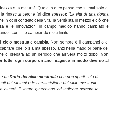
inezza e la maturità. Qualcun altro pensa che si tratti solo di
a rinascita perché (si dice spesso): “
La vita di una donna
e in ogni contesto della vita, la verità sta in mezzo e ciò che
enza e le innovazioni in campo medico hanno cambiato e
ando i confini e cambiando molti limiti.
il ciclo mestruale cambia.
Non sempre è il campanello di
capitare che lo sia ma spesso, anzi nella maggior parte dei
 che ci prepara ad un periodo che arriverà molto dopo.
Non
er tutte, ogni corpo umano reagisce in modo diverso al
ere un
Dario del ciclo mestruale
che non riporti solo di
ti dei sintomi e le caratteristiche del ciclo mestruale.
he aiuterà il vostro ginecologo ad indicare sempre la
?