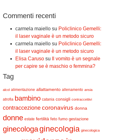
Commenti recenti
carmela maiello
su
Policlinico Gemelli:
il laser vaginale è un metodo sicuro
carmela maiello
su
Policlinico Gemelli:
il laser vaginale è un metodo sicuro
Elisa Caruso
su
Il vomito è un segnale
per capire se è maschio o femmina?
Tag
allattamento
alimentazione
allenamento
alcol
ansia
bambino
consigli
atrofia
catania
contraccettivi
contraccezione
coronavirus
donna
donne
fertilità
feto
fumo
estate
gestazione
ginecologia
ginecologa
ginecologica