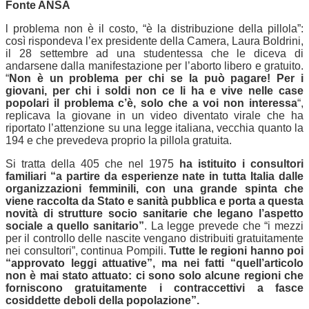
Fonte ANSA
l problema non è il costo, “è la distribuzione della pillola”:
così rispondeva l’ex presidente della Camera, Laura Boldrini,
il 28 settembre ad una studentessa che le diceva di
andarsene dalla manifestazione per l’aborto libero e gratuito.
“
Non è un problema per chi se la può pagare! Per i
giovani, per chi i soldi non ce li ha e vive nelle case
popolari il problema c’è, solo che a voi non interessa
“,
replicava la giovane in un video diventato virale che ha
riportato l’attenzione su una legge italiana, vecchia quanto la
194 e che prevedeva proprio la pillola gratuita.
Si tratta della 405 che nel 1975
ha istituito i consultori
familiari “a partire da esperienze nate in tutta Italia dalle
organizzazioni femminili, con una grande spinta che
viene raccolta da Stato e sanità pubblica e porta a questa
novità di strutture socio sanitarie che legano l’aspetto
sociale a quello sanitario”
. La legge prevede che “i mezzi
per il controllo delle nascite vengano distribuiti gratuitamente
nei consultori”, continua Pompili.
Tutte le regioni hanno poi
“approvato leggi attuative”, ma nei fatti “quell’articolo
non è mai stato attuato: ci sono solo alcune regioni che
forniscono gratuitamente i contraccettivi a fasce
cosiddette deboli della popolazione”.