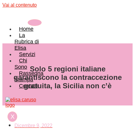
Vai al contenuto
Home
La
Rubrica di
Elisa
Servizi
Chi
Sono
Solo 5 regioni italiane
Rassegna
garantiscono la contraccezione
Stampa
gratuita, la Sicilia non c’è
Contatti
X
Dicembre 9, 2022