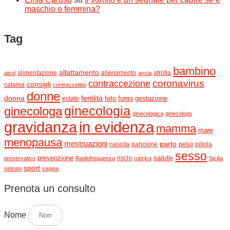
maschio o femmina?
Tag
bambino
allattamento
alimentazione
allenamento
atrofia
alcol
ansia
contraccezione
coronavirus
consigli
catania
contraccettivi
donne
donna
fertilità
feto
fumo
estate
gestazione
ginecologia
ginecologa
ginecologica
ginecologo
gravidanza
in evidenza
mamma
mare
menopausa
mestruazioni
parto
peso
nascita
pancione
pillola
sesso
salute
prevenzione
rischi
preservativo
Radiofrequenza
rubrica
Sicilia
sport
sintomi
vagina
Prenota un consulto
Nome