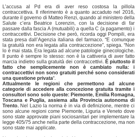
L’accusa al Pd era di aver reso costosa la pillola
contraccettiva. Il riferimento è a quanto accaduto nel 2016,
durante il governo di Matteo Renzi, quando al ministero della
Salute c’era Beatrice Lorenzin, con la decisione di far
passare dalla fascia A (mutuabili) a quella C (a pagamento) i
contraccettivi. Decisione che però, ricorda oggi Pompili, era
stata presa dall’Agenzia italiana del farmaco. “E comunque
la gratuità non era legata alla contraccezione”, spiega. “Non
lo è mai stata. Era legata ad alcune patologie ginecologiche.
Il punto è sempre lo stesso: non è la cattiveria di aver fatto
marcia indietro sulla gratuità dei contraccettivi.
È piuttosto il
fatto che semplicemente non è cambiato nulla: i
contraccettivi non sono gratuiti perché sono considerati
una questione privata
“.
Attualmente le regioni che permettono ad alcune
categorie di accedere alla concezione gratuita tramite i
consultori sono solo queste: Piemonte, Emilia Romagna,
Toscana e Puglia, assiema alla Provincia autonoma di
Trento.
Nel Lazio la norma è in via di definizione, mentre ci
sono alcune regioni come Piemonte, Liguria e Veneto dove
sono state approvate piani sociosanitari per implementare la
legge 405/75 anche nella parte della contraccezione, ma non
sono state mai applicate.