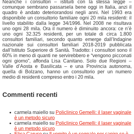
Neanche i consultori – istituiti con la stessa legge –
comunque sembrano passarsela bene oggi in Italia, anzi il
quadro è andato deteriorandosi negli anni. Nel 1993 era
disponibile un consultorio familiare ogni 20 mila residenti: il
livello stabilito dalla legge 34/1996. Nel 2008 ne risultava
uno ogni 28 mila. Ora il numero è diminuito ancora: ce n’è
uno ogni 32.325 residenti, per un totale di circa 1.800
consultori familiari, secondo quanto emerge dall’Indagine
nazionale sui consultori familiari 2018-2019 pubblicata
dall’Istituto Superiore di Sanità. Tradotto: i consultori sono il
60% in meno di quanti ne servirebbero e “vengono picconati
ogni giorno”, affonda Lisa Canitano. Solo due Regioni –
Valle d’Aosta e Basilicata – e una Provincia autonoma,
quella di Bolzano, hanno un consultorio per un numero
medio di residenti compreso entro i 20 mila.
Commenti recenti
carmela maiello
su
Policlinico Gemelli: il laser vaginale
è un metodo sicuro
carmela maiello
su
Policlinico Gemelli: il laser vaginale
è un metodo sicuro
Elisa Caruso
su
Il vomito è un segnale per capire se è