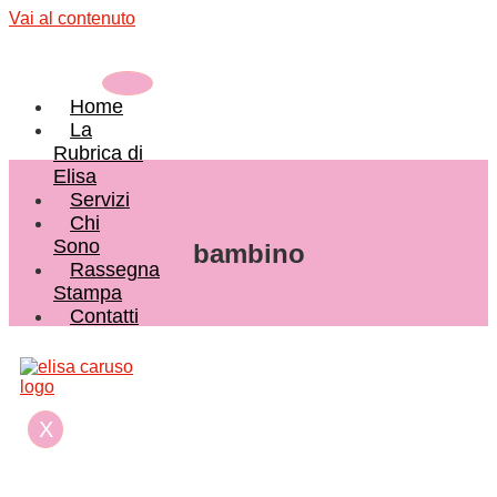
Vai al contenuto
Home
La
Rubrica di
Elisa
Servizi
Chi
Sono
bambino
Rassegna
Stampa
Contatti
X