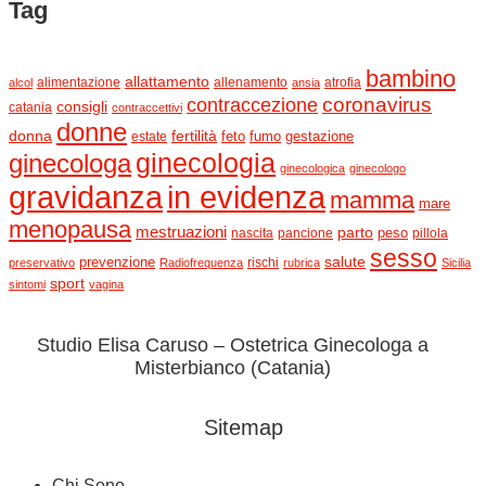
Tag
bambino
allattamento
alimentazione
allenamento
atrofia
alcol
ansia
contraccezione
coronavirus
consigli
catania
contraccettivi
donne
donna
fertilità
feto
fumo
estate
gestazione
ginecologia
ginecologa
ginecologica
ginecologo
gravidanza
in evidenza
mamma
mare
menopausa
mestruazioni
parto
peso
nascita
pancione
pillola
sesso
salute
prevenzione
rischi
preservativo
Radiofrequenza
rubrica
Sicilia
sport
sintomi
vagina
Studio Elisa Caruso – Ostetrica Ginecologa a
Misterbianco (Catania)
Sitemap
Chi Sono